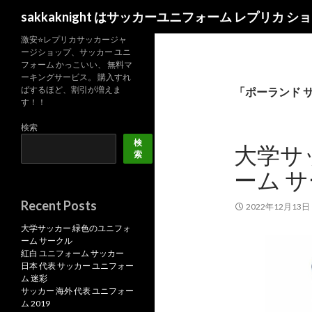
検
sakkaknight はサッカーユニフォーム レプリカ ショッ
索
激安⭐レプリカサッカージャ
ージショップ、サッカー ユニ
フォーム かっこいい、 無料マ
ーキングサービス。 購入すれ
ばするほど、割引が増えま
「ポーランド 
す！！
検索
検
大学サ
索
ーム 
Recent Posts
2022年12月13日
大学サッカー 緑色のユニフォ
ーム サークル
紅白 ユニフォーム サッカー
日本 代表 サッカー ユニフォー
ム 迷彩
サッカー 海外 代表 ユニフォー
ム 2019