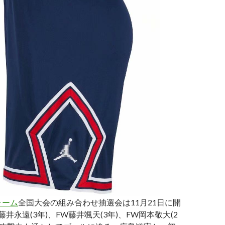
ォーム
全国大会の組み合わせ抽選会は11月21日に開
藤井永遠(3年)、FW藤井颯天(3年)、FW岡本敬大(2