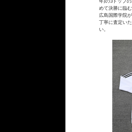
年)の3トップ
めて決勝に臨む
広島国際学院が
丁寧に査定いた
い。