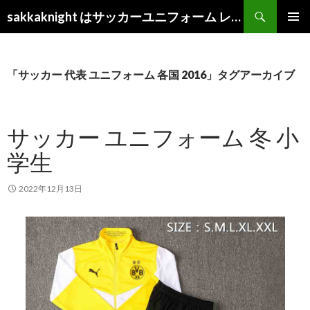
検
sakkaknight はサッカーユニフォーム レプリカ ショップ 2022
索
コ
メインメ
ン
ニュー
テ
ン
「サッカー 代表 ユニフォーム 各国 2016」タグアーカイブ
ツ
へ
ス
サッカー ユニフォーム 冬 小
キ
ッ
学生
プ
2022年12月13日