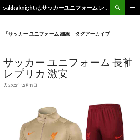
検
sakkaknight はサッカーユニフォーム レプリカ ショップ 2022
索
コ
メインメ
ン
ニュー
テ
ン
「サッカー ユニフォーム 細線」タグアーカイブ
ツ
へ
ス
サッカー ユニフォーム 長袖
キ
ッ
レプリカ 激安
プ
2022年12月13日