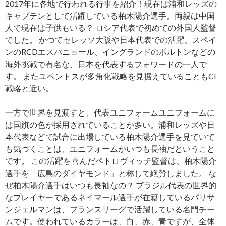
2017年に各地で行われる行事を紹介！現在は浦和レッズの
キャプテンとして活躍している柏木陽介選手。両親は中国
人で現在は子供もいる？ ロシア代表で初めての外国人監督
でした。 かつてセレッソ大阪や日本代表での活躍、スペイ
ンのRCDエスパニョール、イングランドのボルトンなどの
海外挑戦で有名な、日本を代表するフォワードの一人で
す。 またユベントスが多角化戦略を見据えていることもCI
戦略と近い。
一方で世界を見渡すと、代表ユニフォームユニフォームに
は国旗の色が採用されていることが多い。浦和レッズや日
本代表などで試合に出場している柏木陽介選手を見ていて
も気づくことは、ユニフォームがいつも長袖だということ
です。 この活躍を喜んだペトロヴィッチ監督は、柏木陽介
選手を「広島のダイヤモンド」と称して絶賛しました。 な
ぜ柏木陽介選手はいつも長袖なの？ ブラジル代表の世界的
なプレイヤーであるネイマール選手が在籍しているパリサ
ンジェルマンは、フランスリーグで活躍している名門チー
ムです。使われているカラーは、白、赤、青ですが、全体