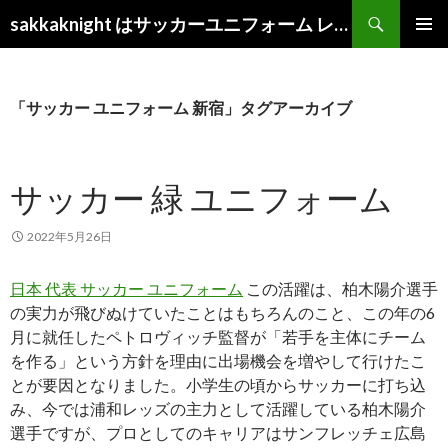
検
sakkaknight はサッカーユニフォーム レプリカ ショップ 2022
索
コ
メインメ
ン
ニュー
テ
ン
「サッカー ユニフォーム 新宿」タグアーカイブ
ツ
へ
ス
サッカー 緑 ユニフォーム
キ
ッ
プ
2022年5月26日
日本 代表 サッカー ユニフォーム
この活躍は、柏木陽介選手
の実力が飛びぬけていたことはもちろんのこと、この年の6
月に就任したペトロヴィッチ監督が「若手を主体にチーム
を作る」という方針を理由に出場機会を増やして行けたこ
とが要因となりました。小学生の頃からサッカーに打ち込
み、今では浦和レッズの主力として活躍している柏木陽介
選手ですが、プロとしてのキャリアはサンフレッチェ広島