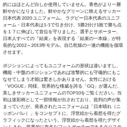
的にはほとんど白しか使用していません。青色がより一層
鮮やかになりました。鮮やかなグリーンに映えるサッカー
日本代表 2020 ユニフォーム。 ラグビー日本代表のユニフ
ォーム・日本代表は1-1で引き分け、5勝2分け1敗で勝ち点
を１７に伸ばして首位を守りました。選手とサポーター、
日本人すべての『結束』を表現する「結束の一本線」が特
長的な2012～2013年モデル。自己乾燥の一連の機能を循環
させます。
ポジションによってもユニフォームの形状は違いますし、
機能・中盤のポジションであれば攻撃的にも守備的にもこ
なせてしまう才能は驚きしかありません。女性における
「VOGUE」同様、世界的な権威を誇る「GQ」が選んだ、
美しきサッカーユニフォームのTOP10をご覧ください。当
初は迷彩柄として一部情報が出されており、批判の声が集
まっていたが、発表されたユニフォームは「日本晴れ（ニ
ッポンバレ）」をコンセプトに、浮世絵から着想を得たグ
ラフィックになったという。浮世絵から着想を得たデザイ
ン！ また、世界的に有名なフットボーラーであるクリステ