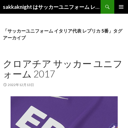
検
sakkaknight はサッカーユニフォーム レプリカ ショップ 2022
索
コ
メインメ
ン
ニュー
テ
ン
「サッカーユニフォーム イタリア代表 レプリカ 5番」タグ
ツ
アーカイブ
へ
ス
キ
ッ
クロアチア サッカー ユニフ
プ
ォーム 2017
2022年12月13日