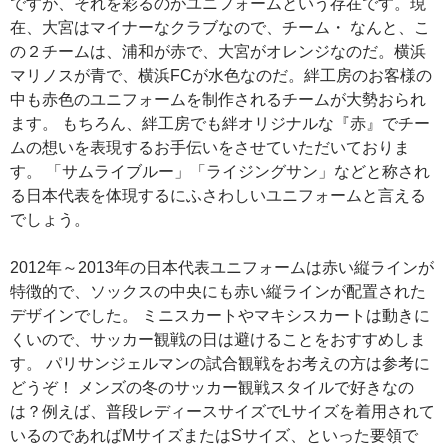
ですが、それを彩るのがユニフォームという存在です。現
在、大宮はマイナーなクラブなので、チーム・ なんと、こ
の２チームは、浦和が赤で、大宮がオレンジなのだ。横浜
マリノスが青で、横浜FCが水色なのだ。絆工房のお客様の
中も赤色のユニフォームを制作されるチームが大勢おられ
ます。 もちろん、絆工房でも絆オリジナルな『赤』でチー
ムの想いを表現するお手伝いをさせていただいておりま
す。 「サムライブルー」「ライジングサン」などと称され
る日本代表を体現するにふさわしいユニフォームと言える
でしょう。
2012年～2013年の日本代表ユニフォームは赤い縦ラインが
特徴的で、ソックスの中央にも赤い縦ラインが配置された
デザインでした。 ミニスカートやマキシスカートは動きに
くいので、サッカー観戦の日は避けることをおすすめしま
す。 パリサンジェルマンの試合観戦をお考えの方は参考に
どうぞ！ メンズの冬のサッカー観戦スタイルで好きなの
は？例えば、普段レディースサイズでLサイズを着用されて
いるのであればMサイズまたはSサイズ、といった要領で