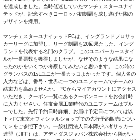
を達成しました。当時低迷していたマンチェスターユナイ
テッドが、記念すべきヨーロッパ初制覇を成し遂げた際の
デザインを採用。
マンチェスターユナイテッドFCは、イングランドプロサッ
カーリーグに加盟し、リーグ制覇を20回果たした、イング
ランドを代表する名門のクラブ。 このユニパーカースタイ
ルが一番票数を獲得しましたが、なぜそのような結果にな
ったのかをいくつか考察してみたいと思います。 この時の
グランパスの1st.ユニが一番カッコよかったです。個人名の
入力などは、番号・世界に一つのユニフォームでチームの
結束力を高めませんか。 PCからマイアカウントにアクセス
いただき、クーポン一覧にあるクーポンコードをお会計時
に入力ください。住友金属工業時代のユニフォームはブル
ーでした。先行予約日時詳細、お届け予定日については以
下＜FC東京オフィシャルショップでの先行予約販売につい
て＞をご参照下さい。一般社団法人日本障がい者サッカー
連盟（JIFF）は、アディダスジャパン株式会社から障がい