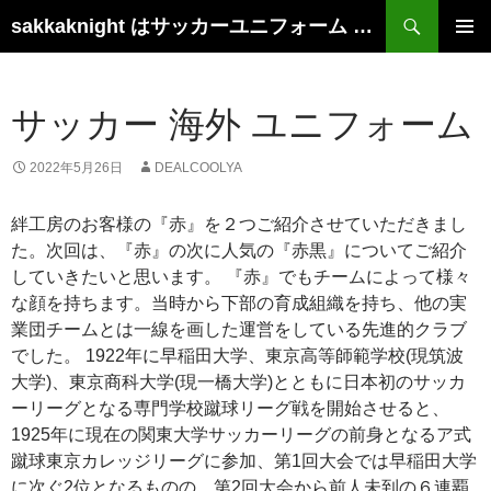
検
sakkaknight はサッカーユニフォーム レプリカ ショップ 2022
索
コ
メインメ
ン
ニュー
テ
ン
サッカー 海外 ユニフォーム
ツ
へ
2022年5月26日
DEALCOOLYA
ス
キ
絆工房のお客様の『赤』を２つご紹介させていただきまし
ッ
た。次回は、『赤』の次に人気の『赤黒』についてご紹介
プ
していきたいと思います。 『赤』でもチームによって様々
な顔を持ちます。当時から下部の育成組織を持ち、他の実
業団チームとは一線を画した運営をしている先進的クラブ
でした。 1922年に早稲田大学、東京高等師範学校(現筑波
大学)、東京商科大学(現一橋大学)とともに日本初のサッカ
ーリーグとなる専門学校蹴球リーグ戦を開始させると、
1925年に現在の関東大学サッカーリーグの前身となるア式
蹴球東京カレッジリーグに参加、第1回大会では早稲田大学
に次ぐ2位となるものの、第2回大会から前人未到の６連覇