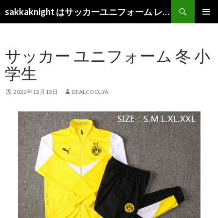
検
sakkaknight はサッカーユニフォーム レプリカ ショップ 2022
索
コ
メインメ
ン
ニュー
テ
サッカー ユニフォーム 冬 小
ン
ツ
学生
へ
ス
キ
2022年12月13日
DEALCOOLYA
ッ
プ