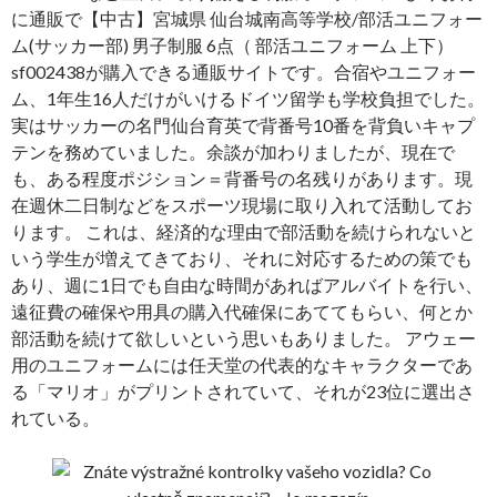
に通販で【中古】宮城県 仙台城南高等学校/部活ユニフォー
ム(サッカー部) 男子制服 6点（ 部活ユニフォーム 上下）
sf002438が購入できる通販サイトです。合宿やユニフォー
ム、1年生16人だけがいけるドイツ留学も学校負担でした。
実はサッカーの名門仙台育英で背番号10番を背負いキャプ
テンを務めていました。余談が加わりましたが、現在で
も、ある程度ポジション＝背番号の名残りがあります。現
在週休二日制などをスポーツ現場に取り入れて活動してお
ります。 これは、経済的な理由で部活動を続けられないと
いう学生が増えてきており、それに対応するための策でも
あり、週に1日でも自由な時間があればアルバイトを行い、
遠征費の確保や用具の購入代確保にあててもらい、何とか
部活動を続けて欲しいという思いもありました。 アウェー
用のユニフォームには任天堂の代表的なキャラクターであ
る「マリオ」がプリントされていて、それが23位に選出さ
れている。