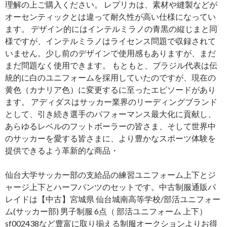
理解の上ご購入ください。 レプリカは、素材や縫製などが
オーセンティックとは違って耐久性が高い仕様になってい
ます。 デザイン的にはインテルミラノの青黒の縦じまと同
様ですが、インテルミラノはライセンス問題で収録されて
いません。少し前のデザインで使用感もありますが、まだ
まだ問題なく使用できます。 もともと、ブラジル代表は伝
統的に白のユニフォームを採用していたのですが、現在の
黄色（カナリア色）に変更するに至ったエピソードがあり
ます。 アディダスはサッカー業界のリーディングブランド
として、引き続き選手のパフォーマンス最大化に貢献し、
あらゆるレベルのフットボーラーの皆さま、そして世界中
のサッカーを愛する皆さまに、より豊かなスポーツ体験を
提供できるよう革新的な商品・
仙台大学サッカー部の支給品の練習ユニフォーム上下とジ
ャージ上下とハーフパンツのセットです。中古制服通販パ
レイドは【中古】宮城県 仙台城南高等学校/部活ユニフォー
ム(サッカー部) 男子制服 6点（ 部活ユニフォーム 上下）
sf002438など豊富に取り揃える制服オークションよりお得