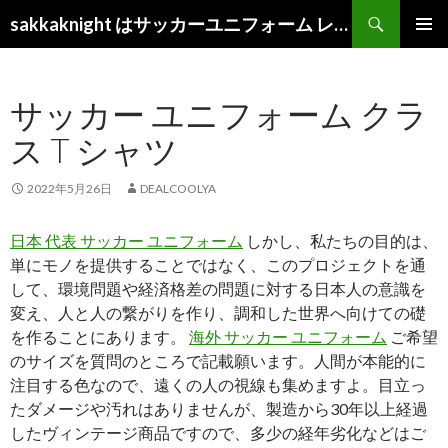
検
sakkaknight はサッカーユニフォーム レプリカ ショップ 2022
索
コ
メインメ
ン
ニュー
テ
サッカー ユニフォーム クラ
ン
ツ
ス T シャツ
へ
ス
キ
2022年5月26日
DEALCOOLYA
ッ
プ
日本 代表 サッカー ユニフォーム
しかし、私たちの目的は、
単にモノを提供することではなく、このプロジェクトを通
して、環境問題や経済格差の問題に対する日本人の意識を
変え、人と人の繋がりを作り、調和した世界へ向けての礎
を作ることにあります。
海外 サッカー ユニフォーム
ご希望
のサイズを質問のところで記載願います。人間が本能的に
注目する色なので、遠くの人の視線も集めますよ。目立っ
たダメージや汚れはありませんが、製造から30年以上経過
したヴィンテージ商品ですので、多少の経年劣化などはご