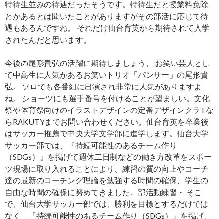
特待生並みの待遇だったそうです。特待生だと授業料免除
とかあるとは聞いたことがありますがその部活に応じて待
遇もあるんですね。 それだけ仙台育英から期待されて入学
されたんだと思います。
今後の尾形貴弘の活躍に期待しましょう。 お笑い芸人とし
て中高生に人気があるお笑いトリオ「パンサー」の尾形貴
弘。 ソロでも各番組に出演され非常に人気がありますよ
ね。 ショーツにも選手番号を付けることが望ましい。文化
祭や体育祭向けのイラストデザインの定番デザインクラTな
らRAKUTYまでお問い合わせください。仙台育英を卒業後
はサッカー推薦で中央大学文学部に進学します。仙台大学
サッカー部では、『持続可能性のあるチーム作り
（SDGs）』を掲げて週休二日制などの働き方改革をスポー
ツ現場に取り入れることにより、練習の質の向上やコーチ
達の最新のコーチング理論を勉強する時間の確保、学生の
自由な時間の確保に努めてきました。部活動練習・ そこ
で、仙台大学サッカー部では、勝利を目標とするだけでは
なく、『持続可能性のあるチーム作り（SDGs）』を掲げ、