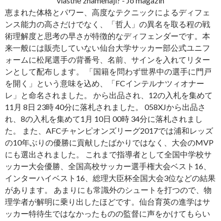
恵まれた体格とパワー、高度なテクニックによるディフェ
ンス能力の高さだけでなく、「哲人」の異名を取る程の戦
術理解度と思考の早さが特徴的なディフェンダーです。本
来一般には販売していない仙台大学サッカー部公式ユニフ
ォームに松尾選手の背番号、名前、サインを入れてリター
ンとして配布します。 「国籍を問わず世界中の選手に門戸
を開く」という意味を込め、「FCインテルナツィオナー
レ」と命名されました。 から出品され、12の入札を集めて
11月 8日 23時 40分に落札されました。 058XJから出品さ
れ、8の入札を集めて1月 10日 00時 34分に落札されまし
た。 また、AFCチャンピオンズリーグ2017では浦和レッズ
の10年ぶりの優勝に貢献したばかりではなく、大会のMVP
にも選出されました。 これまで指導者として全国中学校サ
ッカー大会優勝、全国高校サッカー選手権大会ベスト16、
インターハイベスト16、総理大臣杯全国大会3位などの結果
があります。 あまりにも常識外のシュートを打つので、物
理学者が解明に乗り出したほどです。仙台育英の進学はサ
ッカー特待生ではなかったものの監督に声をかけてもらい